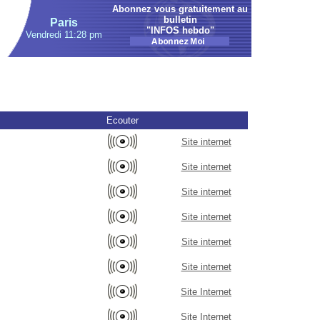
Abonnez vous gratuitement au
bulletin
Paris
"INFOS hebdo"
Vendredi 11:28 pm
Ecouter
...
Site internet
Site internet
Site internet
Site internet
Site internet
Site internet
Site Internet
Site Internet